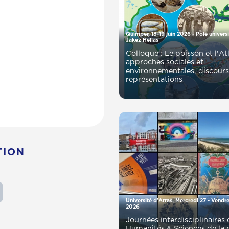
Quimper, 18-19 juin 2026 - Pôle universitaire Per
Jakez Helias
Colloque : Le poisson et l'Atlantique,
approches sociales et
environnementales, discours
représentations
TION
Université d'Arras, Mercredi 27 - Vendredi 29 mai
2026
Journées interdisciplinaires du GIS