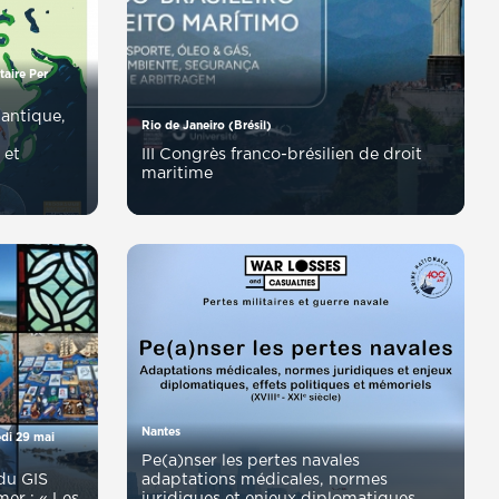
Rio de Janeiro (Brésil)
 et
III Congrès franco-brésilien de droit
maritime
Nantes
Pe(a)nser les pertes navales
adaptations médicales, normes