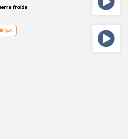
uerre froide
litique