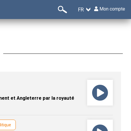
Mon compte
FR
nent et Angleterre par la royauté
litique